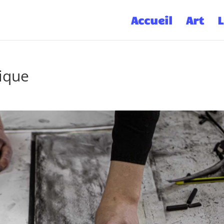
Accueil
Art
L
nique