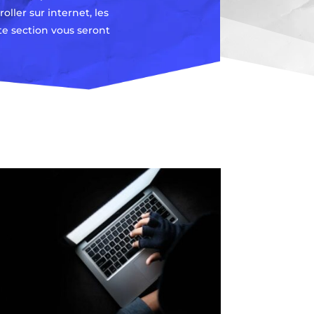
oller sur internet, les
te section vous seront