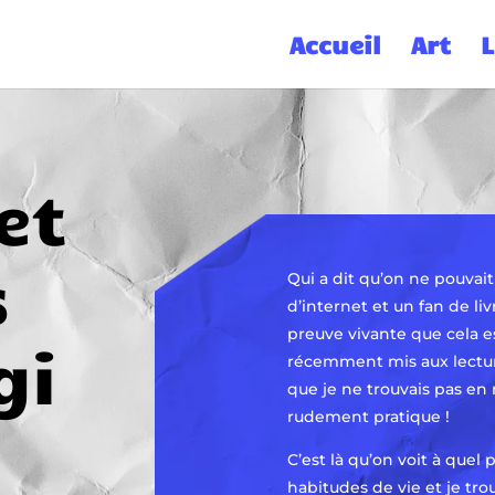
Accueil
Art
L
et
s
Qui a dit qu’on ne pouvai
d’internet et un fan de livre
preuve vivante que cela est
gi
récemment mis aux lecture
que je ne trouvais pas en 
rudement pratique !
C’est là qu’on voit à quel
habitudes de vie et je tro