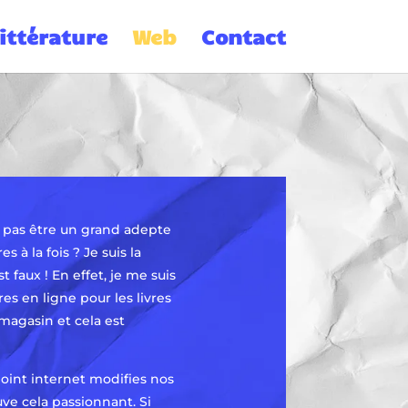
ittérature
Web
Contact
t pas être un grand adepte
s à la fois ? Je suis la
 faux ! En effet, je me suis
s en ligne pour les livres
magasin et cela est
 point internet modifies nos
uve cela passionnant. Si