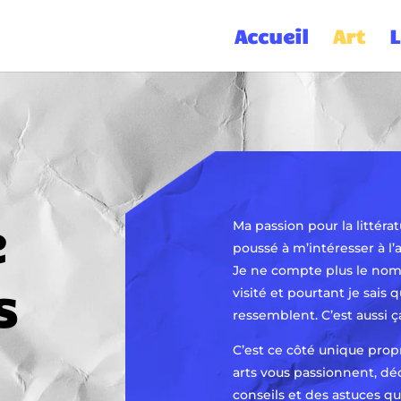
Accueil
Art
L
,
e
Ma passion pour la littér
poussé à m’intéresser à l’
Je ne compte plus le nom
s
visité et pourtant je sais
ressemblent. C’est aussi ça
C’est ce côté unique propr
arts vous passionnent, dé
conseils et des astuces qu