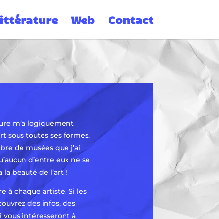
ittérature
Web
Contact
ature m’a logiquement
art sous toutes ses formes.
bre de musées que j’ai
 qu’aucun d’entre eux ne se
 la beauté de l’art !
e à chaque artiste. Si les
couvrez des infos, des
i vous intéresseront à