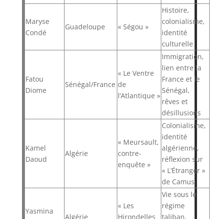
Histoire,
Maryse
colonialisme,
Guadeloupe
« Ségou »
Condé
identité
culturelle
Immigration,
lien entre la
« Le Ventre
Fatou
France et le
Sénégal/France
de
Diome
Sénégal,
l’Atlantique »
rêves et
désillusions
Colonialisme,
identité
« Meursault,
Kamel
algérienne,
Algérie
contre-
Daoud
réflexion sur
enquête »
« L’Étranger »
de Camus
Vie sous le
« Les
régime
Yasmina
Algérie
Hirondelles
taliban,