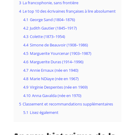
3
La francophonie, sans frontière
4
Le top 10 des écrivaines françaises à lire absolument
4.1
George Sand (1804–1876)
4.2
Judith Gautier (1845–1917)
4.3
Colette (1873–1954)
4.4
Simone de Beauvoir (1908–1986)
4.5
Marguerite Yourcenar (1903–1987)
4.6
Marguerite Duras (1914–1996)
4.7
Annie Ernaux (née en 1940)
4.8
Marie NDiaye (née en 1967)
4.9
Virginie Despentes (née en 1969)
4.10
Anna Gavalda (née en 1970)
5
Classement et recommandations supplémentaires
5.1
Lisez également