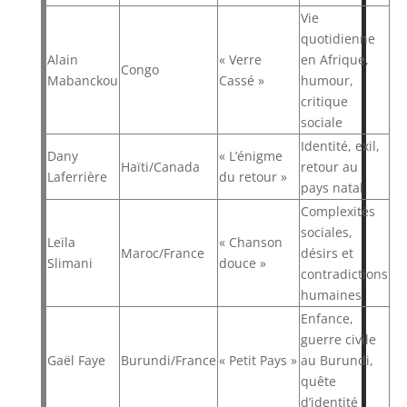
Vie
quotidienne
Alain
« Verre
en Afrique,
Congo
Mabanckou
Cassé »
humour,
critique
sociale
Identité, exil,
Dany
« L’énigme
Haïti/Canada
retour au
Laferrière
du retour »
pays natal
Complexités
sociales,
Leïla
« Chanson
Maroc/France
désirs et
Slimani
douce »
contradictions
humaines
Enfance,
guerre civile
Gaël Faye
Burundi/France
« Petit Pays »
au Burundi,
quête
d’identité