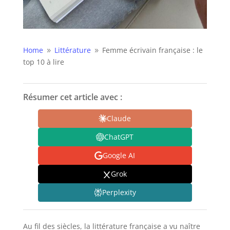
Home
Littérature
Femme écrivain française : le
9
9
top 10 à lire
Résumer cet article avec :
Claude
ChatGPT
Google AI
Grok
Perplexity
Au fil des siècles, la littérature française a vu naître