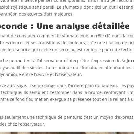
nce
, a été influencé par ses contemporains, mais il a su perfectio
té stylistique sans pareil. Le sfumato a donc été un outil essentie
panthéon des œuvres d’art majeures.
oconde : Une analyse détaillée
ascinant de constater comment le sfumato joue un rôle clé dans la c
bres douces et ses transitions de couleurs, crée une illusion de pr
e le « sourire qui cache un secret », est renforcé par cette techn
uche permettent à l’observateur d’interpréter l’expression de la
Joc
lyse au fil des siècles. La technique du sfumato, en atténuant les li
 dynamique entre l’œuvre et l’observateur.
vé au visage. Il se prolonge dans l’arrière-plan du tableau. Les p
 technique. Ils semblent s’estomper dans la brume, renforçant l’imp
 contre ce fond flou met en exergue sa présence tout en la reliant 
as seulement une technique de peinture; c’est un moyen d’expressi
des chez l’observateur.