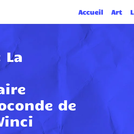
Accueil
Art
L
 La
aire
Joconde de
Vinci