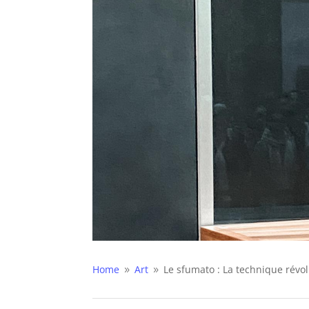
Home
Art
Le sfumato : La technique révol
9
9