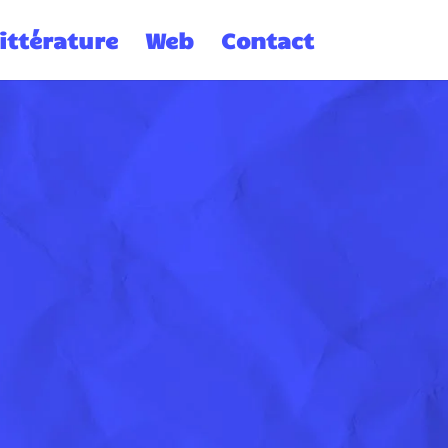
ittérature
Web
Contact