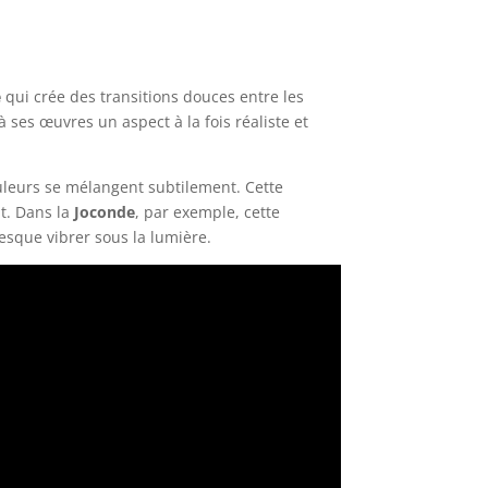
e
qui crée des transitions douces entre les
 ses œuvres un aspect à la fois réaliste et
uleurs se mélangent subtilement. Cette
t. Dans la
Joconde
, par exemple, cette
esque vibrer sous la lumière.