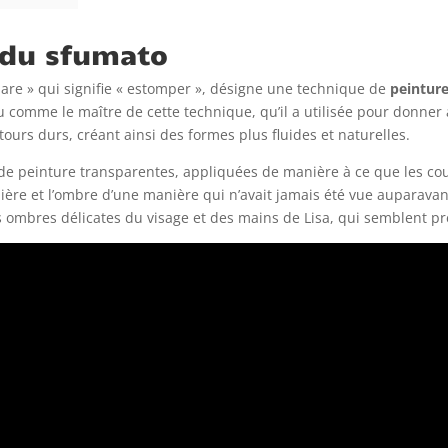
n du sfumato
umare » qui signifie « estomper », désigne une technique de
peintur
 comme le maître de cette technique, qu’il a utilisée pour donner à
ours durs, créant ainsi des formes plus fluides et naturelles.
s de peinture transparentes, appliquées de manière à ce que les co
ière et l’ombre d’une manière qui n’avait jamais été vue auparavan
s ombres délicates du visage et des mains de Lisa, qui semblent pr