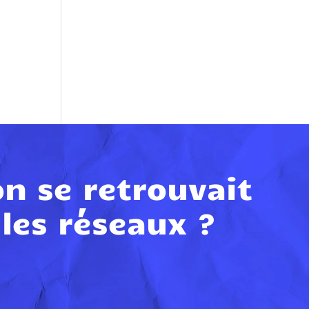
on se retrouvait
 les réseaux ?