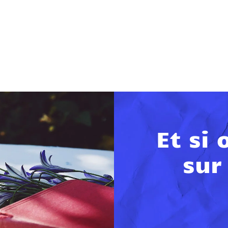
Et si 
sur