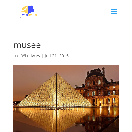
musee
par
Wikilivres
|
Juil 21, 2016