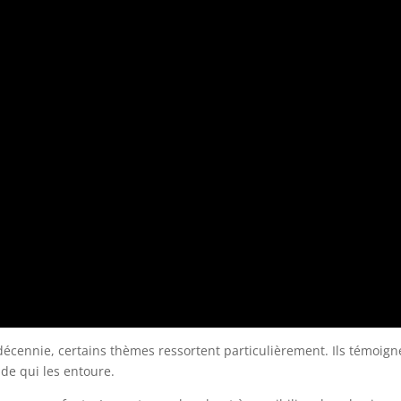
e décennie, certains thèmes ressortent particulièrement. Ils témoi
de qui les entoure.