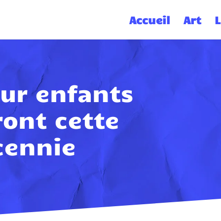
Accueil
Art
L
our enfants
ont cette
cennie