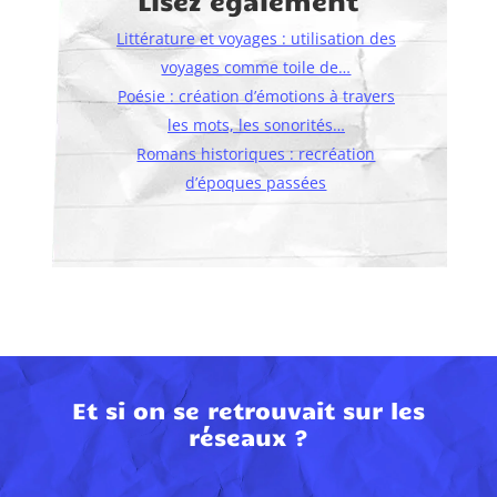
Lisez également
Littérature et voyages : utilisation des
voyages comme toile de…
Poésie : création d’émotions à travers
les mots, les sonorités…
Romans historiques : recréation
d’époques passées
Et si on se retrouvait sur les
réseaux ?